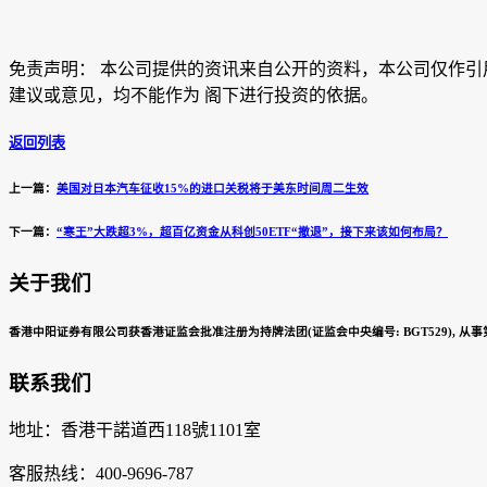
免责声明： 本公司提供的资讯来自公开的资料，本公司仅作
建议或意见，均不能作为 阁下进行投资的依据。
返回列表
上一篇：
美国对日本汽车征收15%的进口关税将于美东时间周二生效
下一篇：
“寒王”大跌超3%，超百亿资金从科创50ETF“撤退”，接下来该如何布局？
关于我们
香港中阳证券有限公司获香港证监会批准注册为持牌法团(证监会中央编号: BGT529), 
联系我们
地址：香港干諾道西118號1101室
客服热线：400-9696-787