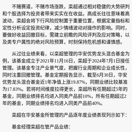
不赌赛道，不赌市场涨跌，栾超通过相对稳健的大势研判
和个股选择为投资者带来实实在在收益。高成长往往意味着高
波动，栾超会将下行风险控制置于重要位置，根据定量指标和
定性分析设定投资纪律，减少情绪波动对操作的影响。同时，
要做好收益回撤目标，需建立前瞻的风险评判及应对策略，以
及类专户属性的绝对风险预算，时刻保持危机感和谨慎感。
从过往业绩来看，以栾超管理的华安优势龙头混合基金为
例，该基金成立于2021年11月16日，栾超于2024年7月1日接任
管理。该基金专注产业景气度，把握行业周期和企业成长性，
同时注重回撤管理。基金定期报告显示，截至6月30日，华安
优势龙头混合基金近1年净值上涨19.87%，同期业绩比较基准
为17.83%。若将时间维度拉得更长，栾超所有任期超过5年的
基金，同期业绩排名均进入同类产品前10%，所有任期超过2
年的基金，同期业绩排名均进入同类产品前40%。
栾超在华安基金所管理的产品逐年度业绩表现列示如下：
基金经理栾超在管产品业绩：