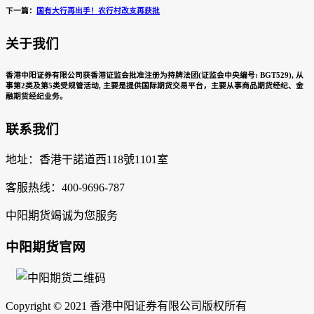
下一篇：
国有大行再出手！农行村改支再获批
关于我们
香港中阳证券有限公司获香港证监会批准注册为持牌法团(证监会中央编号: BGT529), 从
事第2类及第5类受规管活动, 主要是提供国际期货交易平台，主要从事商品期货经纪、金
融期货经纪业务。
联系我们
地址：香港干諾道西118號1101室
客服热线：400-9696-787
中阳期货竭诚为您服务
中阳期货官网
Copyright © 2021 香港中阳证券有限公司版权所有