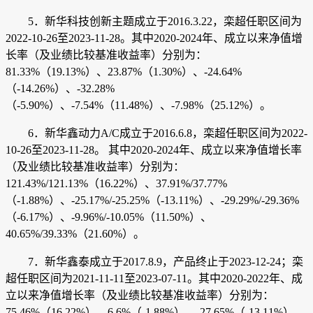
5．新华科技创新主题成立于2016.3.22，栾超任职区间为
2022-10-26至2023-11-28。其中2020-2024年、成立以来净值增
长率（及业绩比较基准收益率）分别为：
81.33%（19.13%）、23.87%（1.30%）、-24.64%
（-14.26%）、-32.28%
（-5.90%）、-7.54%（11.48%）、-7.98%（25.12%）。
6．新华鑫动力A/C成立于2016.6.8，栾超任职区间为2022-
10-26至2023-11-28。 其中2020-2024年、成立以来净值增长率
（及业绩比较基准收益率）分别为：
121.43%/121.13%（16.22%）、37.91%/37.77%
（-1.88%）、-25.17%/-25.25%（-13.11%）、-29.29%/-29.36%
（-6.17%）、-9.96%/-10.05%（11.50%）、
40.65%/39.33%（21.60%）。
7．新华鑫泰成立于2017.8.9，产品终止于2023-12-24；栾
超任职区间为2021-11-11至2023-07-11。其中2020-2022年、成
立以来净值增长率（及业绩比较基准收益率）分别为：
75.46%（16.22%）、6.6%（-1.88%）、-27.65%（-13.11%）、