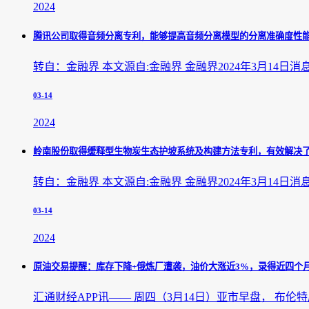
2024
腾讯公司取得音频分离专利，能够提高音频分离模型的分离准确度性
转自：金融界 本文源自:金融界 金融界2024年3月1
03-14
2024
岭南股份取得缓释型生物炭生态护坡系统及构建方法专利，有效解决
转自：金融界 本文源自:金融界 金融界2024年3月1
03-14
2024
原油交易提醒：库存下降+俄炼厂遭袭，油价大涨近3%，录得近四个
汇通财经APP讯—— 周四（3月14日）亚市早盘， 布伦特