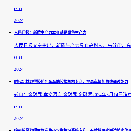
03-14
2024
人民日报：新质生产力本身就是绿色生产力
人民日报文章指出，新质生产力具有高科技、高效能、高
03-14
2024
时代新材取得胶轮列车车端铰接机构专利，提高车辆的曲线通过能力
转自：金融界 本文源自:金融界 金融界2024年3月14
03-14
2024
岭南股份取得生物炭生态水岸护坡系统专利，有效解决水岸边坡水位