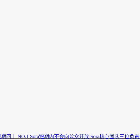
期四｜ NO.1 Sora短期内不会向公众开放 Sora核心团队三位负