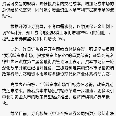
资者可交易的规模，降低投资者的交易成本，增加证券市场的
总供给和总需求，同时吸引增量资金入场有利于提高市场的流
动性。
根据开源证券测算，不考虑需求侧，以融资保证金比例下
调20%计算，预计券商融出规模上限将增加25%（供给侧），
拉动上市券商整体净利润增长13%。
此外，昨日证监会召开主题教育总结会议，强调坚决贯彻
“要活跃资本市场，提振投资者信心”的重要部署；证监会首席
律师焦津洪在第二届
金融街
资管论坛上表示，资本市场新一轮
深化改革开放已经拉开帷幕，正抓紧制定实施资本市场投资端
改革行动方案和资本市场服务建设现代化产业体系行动方案。
高层表态积极，“活跃资本市场”目标势在必得，政策周期
或远未结束，随着资本市场投资端改革进一步加速，更多吸引
中长期资金入市的政策有望逐步推出，或将持续利好券商板
块。
截至目前，券商板块（
中证全指证券公司指数
）最新市净