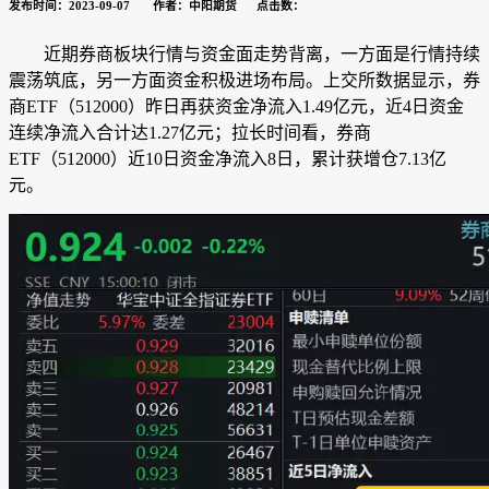
发布时间：2023-09-07 作者：中阳期货 点击数：
近期券商板块行情与资金面走势背离，一方面是行情持续
震荡筑底，另一方面资金积极进场布局。上交所数据显示，券
商ETF（512000）昨日再获资金净流入1.49亿元，近4日资金
连续净流入合计达1.27亿元；拉长时间看，券商
ETF（512000）近10日资金净流入8日，累计获增仓7.13亿
元。