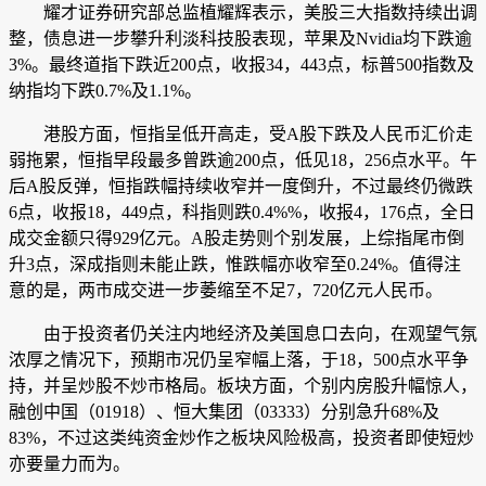
耀才证券研究部总监植耀辉表示，美股三大指数持续出调
整，债息进一步攀升利淡科技股表现，苹果及Nvidia均下跌逾
3%。最终道指下跌近200点，收报34，443点，标普500指数及
纳指均下跌0.7%及1.1%。
港股方面，恒指呈低开高走，受A股下跌及人民币汇价走
弱拖累，恒指早段最多曾跌逾200点，低见18，256点水平。午
后A股反弹，恒指跌幅持续收窄并一度倒升，不过最终仍微跌
6点，收报18，449点，科指则跌0.4%%，收报4，176点，全日
成交金额只得929亿元。A股走势则个别发展，上综指尾市倒
升3点，深成指则未能止跌，惟跌幅亦收窄至0.24%。值得注
意的是，两市成交进一步萎缩至不足7，720亿元人民币。
由于投资者仍关注内地经济及美国息口去向，在观望气氛
浓厚之情况下，预期市况仍呈窄幅上落，于18，500点水平争
持，并呈炒股不炒市格局。板块方面，个别内房股升幅惊人，
融创中国（01918）、恒大集团（03333）分别急升68%及
83%，不过这类纯资金炒作之板块风险极高，投资者即使短炒
亦要量力而为。