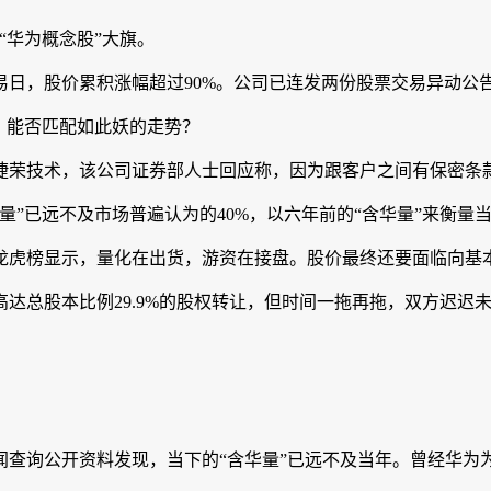
扛起“华为概念股”大旗。
日，股价累积涨幅超过90%。公司已连发两份股票交易异动公
，能否匹配如此妖的走势？
荣技术，该公司证券部人士回应称，因为跟客户之间有保密条
已远不及市场普遍认为的40%，以六年前的“含华量”来衡量
虎榜显示，量化在出货，游资在接盘。股价最终还要面临向基
总股本比例29.9%的股权转让，但时间一拖再拖，双方迟迟
询公开资料发现，当下的“含华量”已远不及当年。曾经华为为