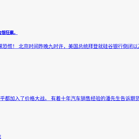
金银狂飙，
球恐慌！ 北京时间昨晚九时许，美国总统拜登就硅谷银行倒闭以及
都加入了价格大战。 有着十年汽车销售经验的潘先生告诉期货日
注