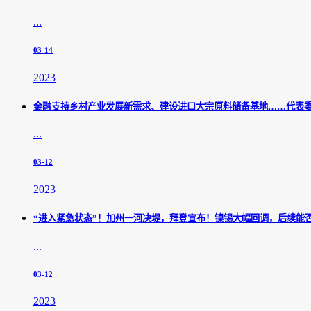
...
03-14
2023
金融支持乡村产业发展新需求、建设进口大宗原料储备基地……代表
...
03-12
2023
“进入紧急状态”！加州一河决堤，拜登宣布！镍锡大幅回调，后续能
...
03-12
2023