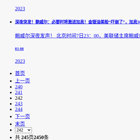
2023
深夜突发！鲍威尔：必要时将激进加息！金银油美股“吓崩了”，加息50
鲍威尔深夜发声！ 北京时间7日23：00，美联储主席鲍
03-08
2023
首页
上一页
240
241
242
243
244
下一页
末页
共
245
页
2450
条