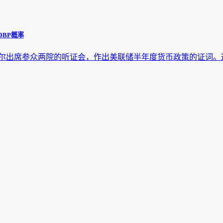
BP概率
威尔出席参众两院的听证会，作出美联储半年度货币政策的证词。这