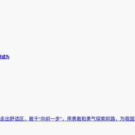
将成为
出舒适区，敢于“向前一步”，用勇敢和勇气探索前路，为我国期