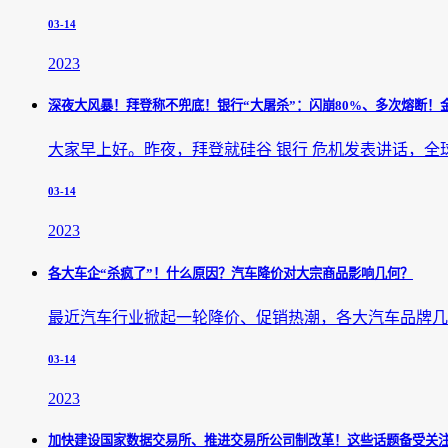
03-14
2023
深夜大风暴！拜登称不兜底！银行“大屠杀”：闪崩80%、多次熔断！
大家早上好。昨夜，拜登就硅谷 银行 危机发表讲话，全
03-14
2023
各大车企“杀疯了”！什么原因？汽车降价对大宗商品影响几何？
最近汽车行业掀起一轮降价、促销热潮，各大汽车品牌几乎
03-14
2023
加快建设国家数据交易所、推进交易所公司制改革！这些话题备受关