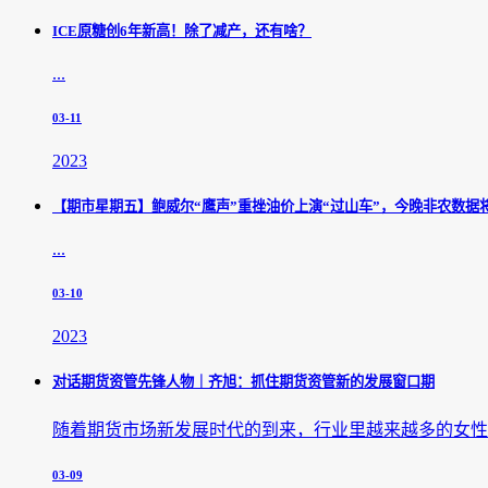
ICE原糖创6年新高！除了减产，还有啥？
...
03-11
2023
【期市星期五】鲍威尔“鹰声”重挫油价上演“过山车”，今晚非农数据
...
03-10
2023
对话期货资管先锋人物｜齐旭：抓住期货资管新的发展窗口期
随着期货市场新发展时代的到来，行业里越来越多的女性走
03-09