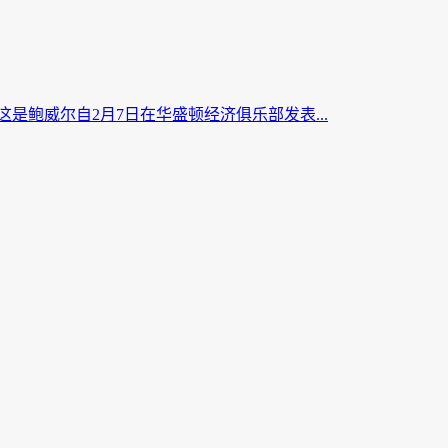
是鲍威尔自2月7日在华盛顿经济俱乐部发表...